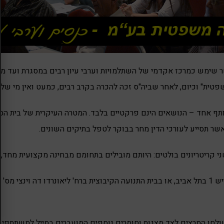
ר שימש כמרכז אקדמי של השתלמויות וערבי עיון רבים במסגרת ועד מ
ית" וכיום, לאחר שביה"ס זכה להכרה בקרב רבים, כמעט ואין מי שלא
שותף אחד – הנושאים הינם פרקטיים בלבד. המטרה העיקרית של בית ה
שר תסייע לעורכי הדין מחר בבוקר לטפל בתיקים השונים.
 קריטריונים בולטים: היותם מובילים בתחומם מבחינה מקצועית מחד, ב
חן המרצים לצד מצגות וחומרים נוספים המועברים במייל למשתתפים ל