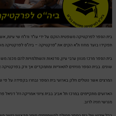
בית הספר לפרקטיקה משפטית הוקם על ידי עו"ד ורו"ח שי עינת, אש
תפקידו בועד מחוז ת"א הקים את "פרקטיקה – ביה"ס לפרקטיקה משפט
בית הספר מרכז מגוון ערבי עיון, סדנאות והשתלמויות להם מכנה מ
שונים. בבית הספר מניחים לתאוריות ומתמקדים אך ורק בפרקטיקה א
המרצים אשר נוטלים חלק בארועי בית הספר נבחרו בקפידה על פי שני
מגרשי חניה לרוב.
בכל אירוע של בית הספר מחולק למשתתפים חומר מקצועי הישר משול