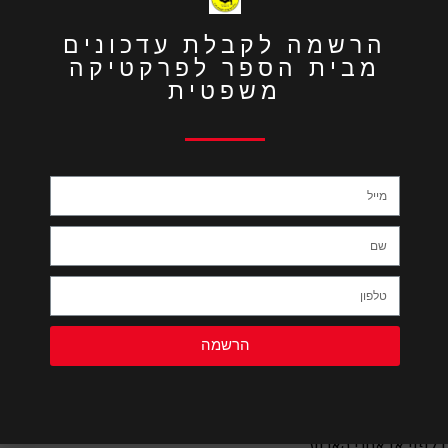
הרשמה לקבלת עדכונים
מבית הספר לפרקטיקה
משפטית
חוז ת"א והמרכז בלשכת עורכי הדין במשך כשלוש שנים. לאחר סיום
 מכיר את ההצלחה הגדולה בפעילותו.
ספר הינה הכשרה פרקטית של של עורכי הדין בנושאים משפטיים
עלי יכול הוראה מעולה מאידך.
הרשמה
הארועים מתקיימים במרכז תל אביב בבית ציוני אמריקה רח' דניאל פריש 1 בתל אביב, או בבית התנועה הקיבוצית ברח' ליאונרדו דה וינצי מס' 13 בתל אביב. מרחק של מספר דקות הליכה מרכבת עזריאלי בסמוך
פני או אחרי הארוע.