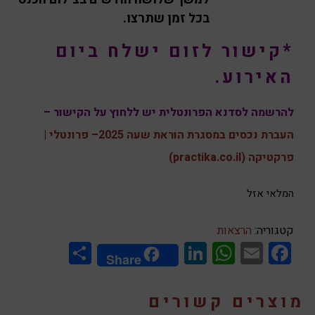
בכל זמן שתרצו.
*קישור לזום ישלח ביום
האירוע.
להרשמה לסדנא הפרונטלית יש ללחוץ על הקישור –
העברת נכסים במסגרת הוראת שעה 2025– פרונטלי |
פרקטיקה (practika.co.il)
המלאי אזל
קטגוריה:
הרצאות
Share
LinkedIn
WhatsApp
Facebook
Email
Share
מוצרים קשורים