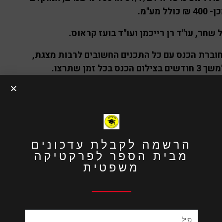
 מע"מ.
 שחר, עו"ד רן רייכמן ועו"ד בועז קראוס.
וברת הכנס עם כל התכנים החשובים לרבות מצגת,
כל זמן שתרצו.
לח ביום האירוע.
 ללחוץ על הקישור –
תחבולות ומניפולציות בצוואות – פרונטלי
הרשמה לקבלת עדכונים
מבית הספר לפרקטיקה
משפטית