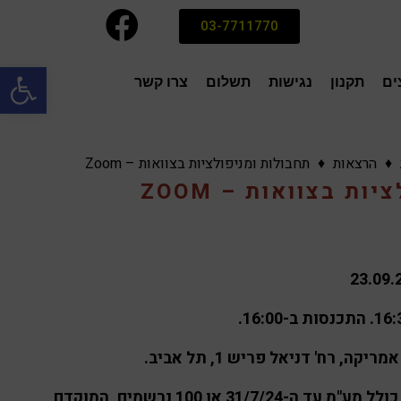
03-7711770
פתח סרגל
ים
תקנון
נגישות
תשלום
צרו קשר
♦
הרצאות
♦
תחבולות ומניפולציות בצוואות – Zoom
ות בצוואות – ZOOM
23.09.
. התכנסות ב-16:00.
ריקה, רח' דניאל פריש 1, תל אביב.
רק 351 ₪ כולל מע"מ עד ה-31/7/24 או 100 נרשמים, המוקדם