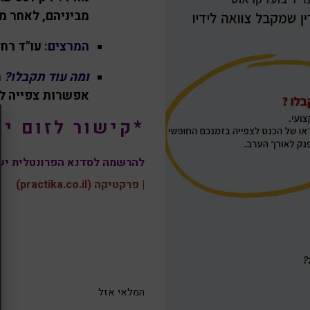
מביניהם, לאחר מכן- 400 ₪ כולל
המרצים:
עו"ד רחל
ומה עוד תקבלו?
ח
אפשרות צפייה למשך 3 חודשים בצילום הכנס ב
*קישור לזום יש
להרשמה לסדנא הפרונטלית יש
| פרקטיקה (practika.co.il)
המלאי אזל